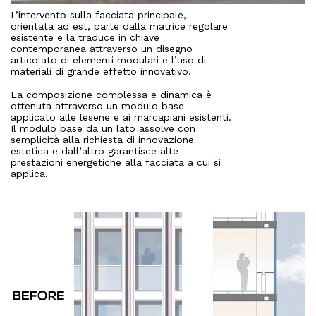
Mixed use
L’intervento sulla facciata principale,
orientata ad est, parte dalla matrice regolare
Retail
esistente e la traduce in chiave
Hotel
contemporanea attraverso un disegno
articolato di elementi modulari e l’uso di
materiali di grande effetto innovativo.
Clients
La composizione complessa e dinamica è
ottenuta attraverso un modulo base
Press
applicato alle lesene e ai marcapiani esistenti.
Il modulo base da un lato assolve con
semplicità alla richiesta di innovazione
People
estetica e dall’altro garantisce alte
prestazioni energetiche alla facciata a cui si
applica.
News
Contacts
Search