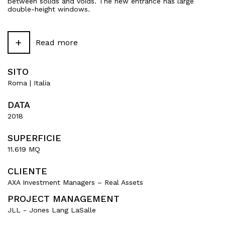
between solids and voids. The new entrance has large
double-height windows.
The functional repositioning derives from the search for
better, modern efficiency in the distribution of the interior
+
Read more
spaces and the functions they house.
The technical repositioning involves maximising energy and
plant efficiency, with a view to LEED certification.
SITO
Roma | Italia
DATA
2018
SUPERFICIE
11.619 MQ
CLIENTE
AXA Investment Managers – Real Assets
PROJECT MANAGEMENT
JLL - Jones Lang LaSalle