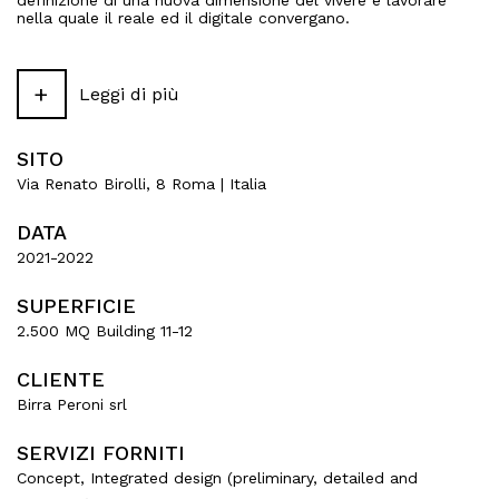
definizione di una nuova dimensione del vivere e lavorare
nella quale il reale ed il digitale convergano.
Un nuovo umanesimo tecnologico che corrisponde ad una
nuova idea di Organizzazione e di Leadership, che promuove
+
il benessere fisico e psicologico, la soddisfazione dei
Leggi di più
dipendenti e di conseguenza il loro impegno, attraverso la
creazione di senso.
SITO
Via Renato Birolli, 8 Roma | Italia
DATA
2021-2022
SUPERFICIE
2.500 MQ Building 11-12
CLIENTE
Birra Peroni srl
SERVIZI FORNITI
Concept, Integrated design (preliminary, detailed and