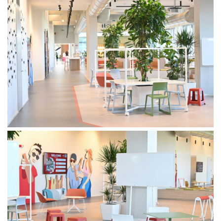
Press
People
News
Contacts
Search