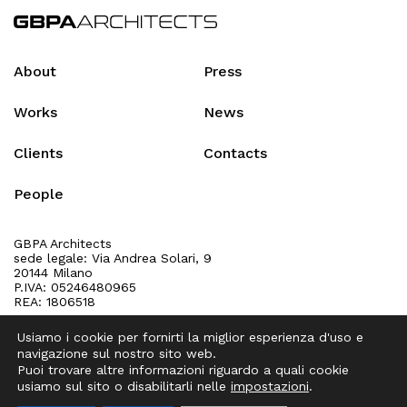
About
Press
Works
News
Clients
Contacts
People
GBPA Architects
sede legale: Via Andrea Solari, 9
20144 Milano
P.IVA: 05246480965
REA: 1806518
Usiamo i cookie per fornirti la miglior esperienza d'uso e
PRIVACY
&
COOKIE POLICY
navigazione sul nostro sito web.
IT
EN
Puoi trovare altre informazioni riguardo a quali cookie
usiamo sul sito o disabilitarli nelle
impostazioni
.