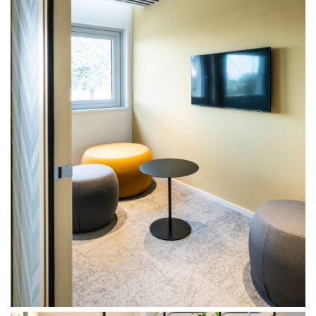
About
Works
Tutti i progetti
Uffici
Residenziale
Mixed use
Retail
Hotel
Clients