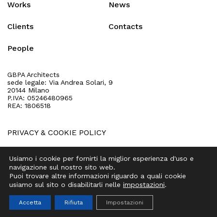
Works
News
Clients
Contacts
People
GBPA Architects
sede legale: Via Andrea Solari, 9
20144 Milano
P.IVA: 05246480965
REA: 1806518
PRIVACY
&
COOKIE POLICY
Usiamo i cookie per fornirti la miglior esperienza d'uso e
navigazione sul nostro sito web.
IT
EN
Puoi trovare altre informazioni riguardo a quali cookie
usiamo sul sito o disabilitarli nelle
impostazioni
.
Accetta
Rifiuta
Impostazioni