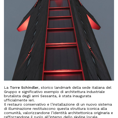
About
Works
Tutti i progetti
La
Torre Schindler
, storico landmark della sede italiana del
Clients
Gruppo e significativo esempio di architettura industriale
Uffici
brutalista degli anni Sessanta, è stata inaugurata
Residenziale
ufficialmente ieri.
Press
Il restauro conservativo e l’installazione di un nuovo sistema
Mixed use
di illuminazione restituiscono questa struttura iconica alla
Retail
comunità, valorizzandone l’identità architettonica originaria e
rafforzandone il ruolo all’interno dello skyline locale.
Hotel